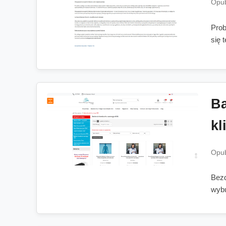
Opub
Prob
się 
Ba
kl
Opub
Bezd
wybu