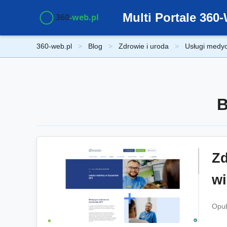
Multi Portale 36
360-web.pl
Blog
Zdrowie i uroda
Usługi medyc
B
Zd
wi
Opub