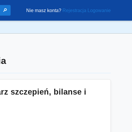
🔎
Nie masz konta?
Rejestracja
Logowanie
ia
rz szczepień, bilanse i