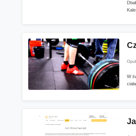
Dbał
Kale
Cz
Opub
W św
ciała 
Ja