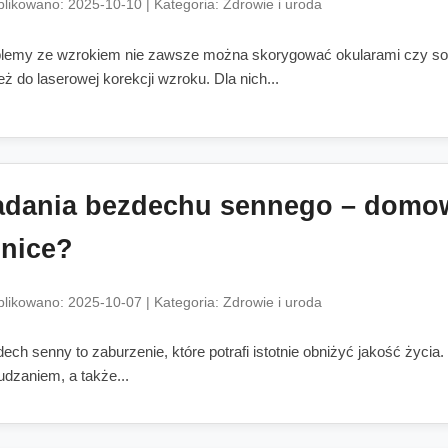
likowano: 2025-10-10 | Kategoria: Zdrowie i uroda
lemy ze wzrokiem nie zawsze można skorygować okularami czy soc
też do laserowej korekcji wzroku. Dla nich...
dania bezdechu sennego – domowe
inice?
likowano: 2025-10-07 | Kategoria: Zdrowie i uroda
ech senny to zaburzenie, które potrafi istotnie obniżyć jakość życi
dzaniem, a także...