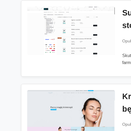
Su
st
Opub
Skut
farm
Kr
bę
Opub