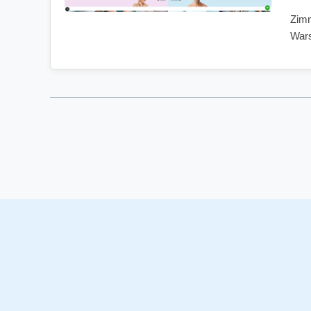
Zimn
Wars