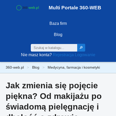
Multi Portale 360-WEB
Baza firm
Blog
🔎
Nie masz konta?
Rejestracja
Logowanie
360-web.pl
Blog
Medycyna, farmacja i kosmetyki
Jak zmienia się pojęcie
piękna? Od makijażu po
świadomą pielęgnację i