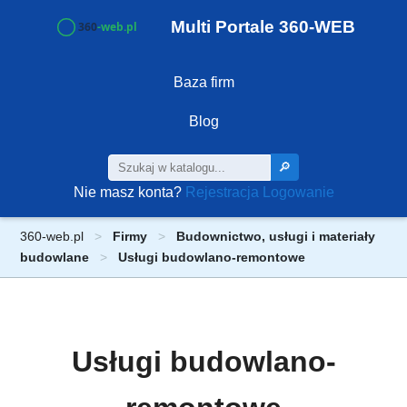
Multi Portale 360-WEB
Baza firm
Blog
🔎
Nie masz konta?
Rejestracja
Logowanie
360-web.pl
Firmy
Budownictwo, usługi i materiały
budowlane
Usługi budowlano-remontowe
Usługi budowlano-