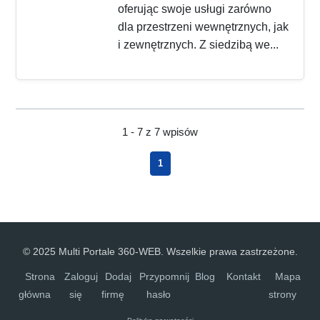
oferując swoje usługi zarówno
dla przestrzeni wewnętrznych, jak
i zewnętrznych. Z siedzibą we...
1 - 7 z 7 wpisów
1
© 2025 Multi Portale 360-WEB. Wszelkie prawa zastrzeżone.
Strona
Zaloguj
Dodaj
Przypomnij
Blog
Kontakt
Mapa
główna
się
firmę
hasło
strony