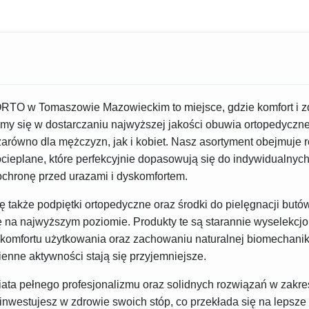
RTO w Tomaszowie Mazowieckim to miejsce, gdzie komfort i zdr
my się w dostarczaniu najwyższej jakości obuwia ortopedyczne
p zarówno dla mężczyzn, jak i kobiet. Nasz asortyment obejmuje 
cieplane, które perfekcyjnie dopasowują się do indywidualnyc
chronę przed urazami i dyskomfortem.
ię także podpiętki ortopedyczne oraz środki do pielęgnacji but
kę na najwyższym poziomie. Produkty te są starannie wyselekc
komfortu użytkowania oraz zachowaniu naturalnej biomechanik
ienne aktywności stają się przyjemniejsze.
ata pełnego profesjonalizmu oraz solidnych rozwiązań w zakr
 inwestujesz w zdrowie swoich stóp, co przekłada się na lepsz