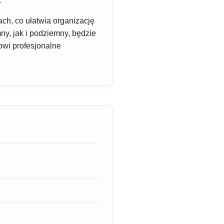
.
h, co ułatwia organizację
ny, jak i podziemny, będzie
owi profesjonalne