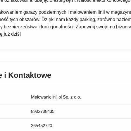
e oznakowania, dbając o estetykę i trwałość efektu końcowego
kowaniem garaży podziemnych i malowaniem linii w magazynac
ność tych obszarów. Dzięki nam każdy parking, zarówno naziem
dy bezpieczeństwa i funkcjonalności. Zapewnij swojemu biznes
 już dziś!
e i Kontaktowe
Malowanielinii.pl Sp. z o.o.
8992798435
365452720