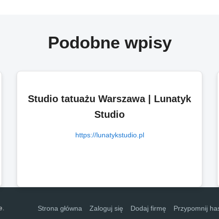
Podobne wpisy
Studio tatuażu Warszawa | Lunatyk
Studio
https://lunatykstudio.pl
e.
Strona główna
Zaloguj się
Dodaj firmę
Przypomnij ha