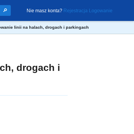
🔎
Nie masz konta?
Rejestracja
Logowanie
owanie linii na halach, drogach i parkingach
ach, drogach i