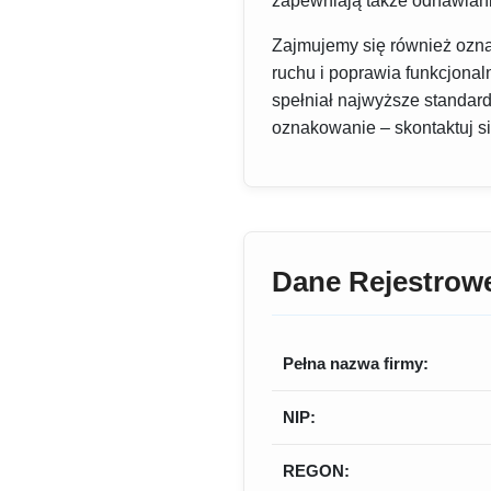
zapewniają także odnawiani
Zajmujemy się również ozna
ruchu i poprawia funkcjonal
spełniał najwyższe standar
oznakowanie – skontaktuj się
Dane Rejestrow
Pełna nazwa firmy:
NIP:
REGON: