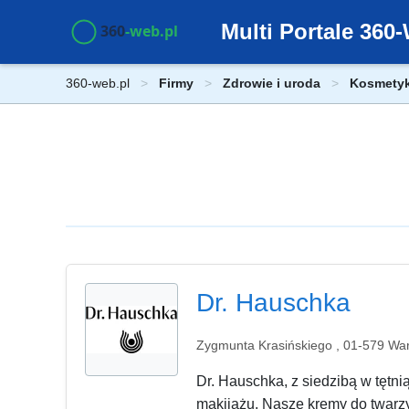
Multi Portale 36
360-web.pl
Firmy
Zdrowie i uroda
Kosmetyki
Dr. Hauschka
Zygmunta Krasińskiego , 01-579 Wa
Dr. Hauschka, z siedzibą w tętni
makijażu. Nasze kremy do twarzy,