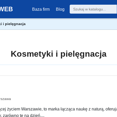
0-WEB
Baza firm
Blog
 i pielęgnacja
Kosmetyki i pielęgnacja
rszawa
ącej życiem Warszawie, to marka łącząca naukę z naturą, oferuj
 zarówno te na dzień,...