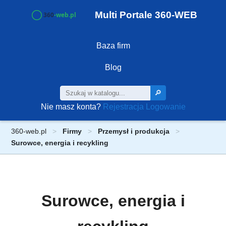
Multi Portale 360-WEB
Baza firm
Blog
🔎
Nie masz konta?
Rejestracja
Logowanie
360-web.pl
Firmy
Przemysł i produkcja
Surowce, energia i recykling
Surowce, energia i