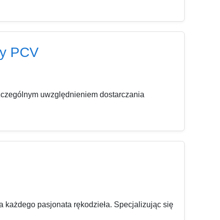
ęży PCV
e szczególnym uwzględnieniem dostarczania
a każdego pasjonata rękodzieła. Specjalizując się