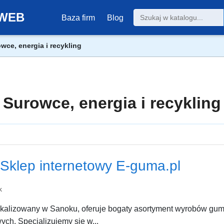
0-WEB
Baza firm
Blog
wce, energia i recykling
Surowce, energia i recykling
Sklep internetowy E-guma.pl
k
lokalizowany w Sanoku, oferuje bogaty asortyment wyrobów gu
ych. Specjalizujemy się w...