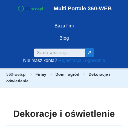
Multi Portale 360-WEB
Baza firm
Blog
🔎
Nie masz konta?
Rejestracja
Logowanie
360-web.pl
Firmy
Dom i ogród
Dekoracje i
oświetlenie
Dekoracje i oświetlenie