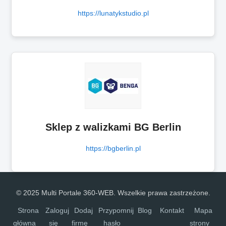
https://lunatykstudio.pl
Sklep z walizkami BG Berlin
https://bgberlin.pl
© 2025 Multi Portale 360-WEB. Wszelkie prawa zastrzeżone.
Strona
Zaloguj
Dodaj
Przypomnij
Blog
Kontakt
Mapa
główna
się
firmę
hasło
strony