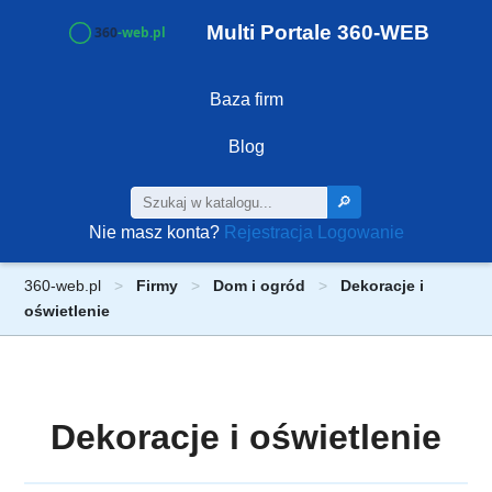
Multi Portale 360-WEB
Baza firm
Blog
🔎
Nie masz konta?
Rejestracja
Logowanie
360-web.pl
Firmy
Dom i ogród
Dekoracje i
oświetlenie
Dekoracje i oświetlenie