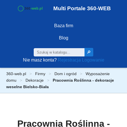
Multi Portale 360-WEB
Baza firm
Blog
🔎
Nie masz konta?
Rejestracja
Logowanie
360-web.pl
Firmy
Dom i ogród
Wyposażenie
domu
Dekoracje
Pracownia Roślinna - dekoracje
weselne Bielsko-Biała
Pracownia Roślinna -