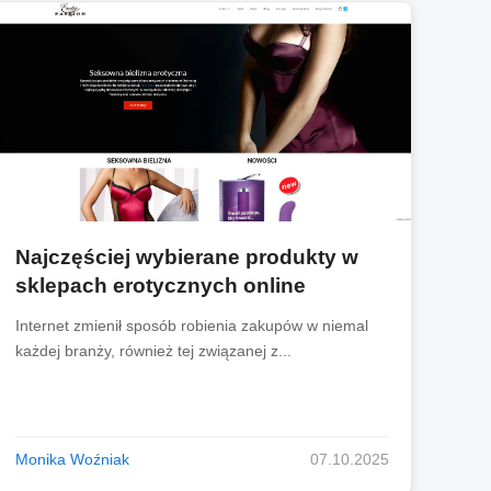
Najczęściej wybierane produkty w
sklepach erotycznych online
Internet zmienił sposób robienia zakupów w niemal
każdej branży, również tej związanej z...
Monika Woźniak
07.10.2025