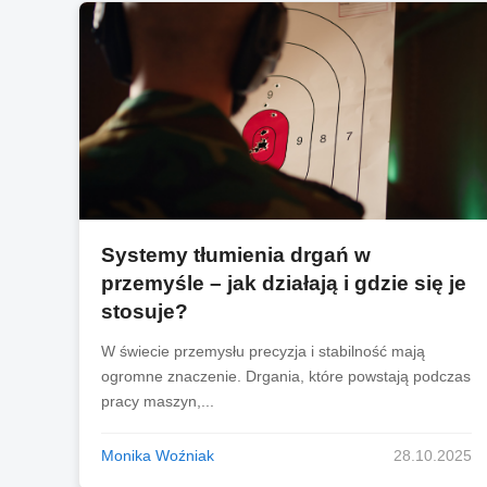
Systemy tłumienia drgań w
przemyśle – jak działają i gdzie się je
stosuje?
W świecie przemysłu precyzja i stabilność mają
ogromne znaczenie. Drgania, które powstają podczas
pracy maszyn,...
Monika Woźniak
28.10.2025