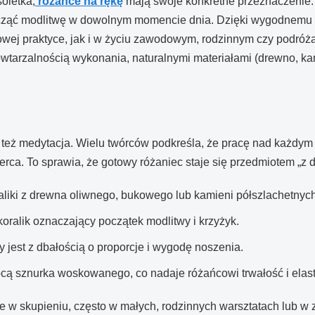
oletka,
różańce na rękę
mają swoje konkretne przeznaczenie. 
ocząć modlitwę w dowolnym momencie dnia. Dzięki wygodnemu z
owej praktyce, jak i w życiu zawodowym, rodzinnym czy podr
powtarzalnością wykonania, naturalnymi materiałami (drewno, k
le też medytacja. Wielu twórców podkreśla, że pracę nad każdy
serca. To sprawia, że gotowy różaniec staje się przedmiotem „z
liki z drewna oliwnego, bukowego lub kamieni półszlachetnych 
koralik oznaczający początek modlitwy i krzyżyk.
jest z dbałością o proporcje i wygodę noszenia.
ą sznurka woskowanego, co nadaje różańcowi trwałość i elas
taje w skupieniu, często w małych, rodzinnych warsztatach lub