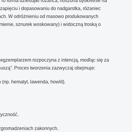
To forma dziesiątki różańca, noszona dyskretnie na
apięciu i dopasowaniu do nadgarstka, różaniec
óżach. W odróżnieniu od masowo produkowanych
amienie, sznurek woskowany) i widoczną troską o
m egzemplarzem rozpoczyna z intencją, modląc się za
 duszą”. Proces tworzenia zazwyczaj obejmuje:
(np. hematyt, lawenda, howlit).
tyczność.
 w zgromadzeniach zakonnych.