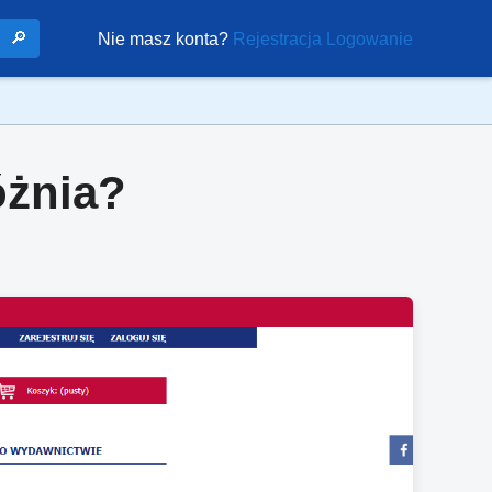
🔎
Nie masz konta?
Rejestracja
Logowanie
óżnia?