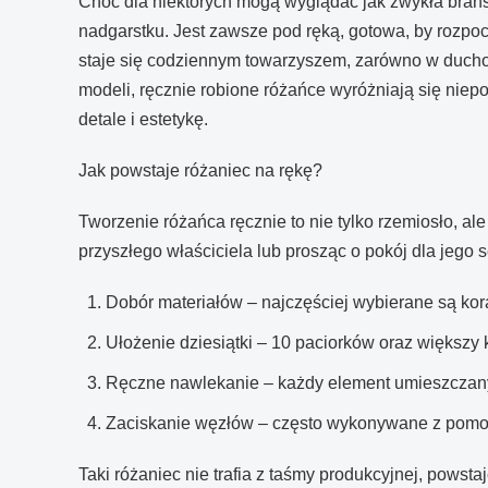
Choć dla niektórych mogą wyglądać jak zwykła brans
nadgarstku. Jest zawsze pod ręką, gotowa, by rozp
staje się codziennym towarzyszem, zarówno w duch
modeli, ręcznie robione różańce wyróżniają się nie
detale i estetykę.
Jak powstaje różaniec na rękę?
Tworzenie różańca ręcznie to nie tylko rzemiosło, a
przyszłego właściciela lub prosząc o pokój dla jego 
Dobór materiałów – najczęściej wybierane są kora
Ułożenie dziesiątki – 10 paciorków oraz większy 
Ręczne nawlekanie – każdy element umieszczany 
Zaciskanie węzłów – często wykonywane z pomoc
Taki różaniec nie trafia z taśmy produkcyjnej, pows