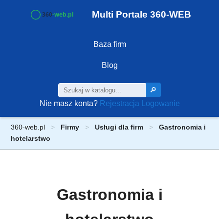
Multi Portale 360-WEB
Baza firm
Blog
🔎
Nie masz konta?
Rejestracja
Logowanie
360-web.pl
Firmy
Usługi dla firm
Gastronomia i
hotelarstwo
Gastronomia i