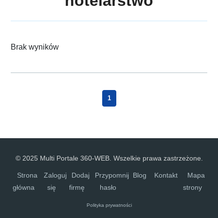
hotelarstwo
Brak wyników
1
© 2025 Multi Portale 360-WEB. Wszelkie prawa zastrzeżone.
Strona
Zaloguj
Dodaj
Przypomnij
Blog
Kontakt
Mapa
główna
się
firmę
hasło
strony
Polityka prywatności