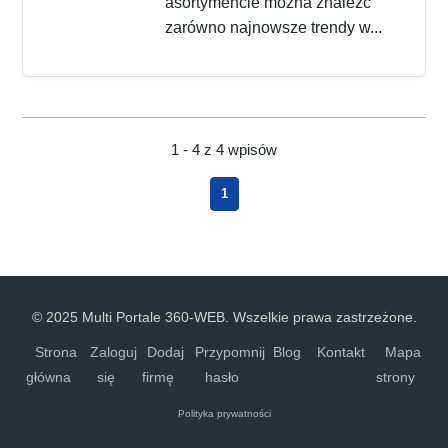
asortymencie można znaleźć
zarówno najnowsze trendy w...
1 - 4 z 4 wpisów
1
© 2025 Multi Portale 360-WEB. Wszelkie prawa zastrzeżone.
Strona
Zaloguj
Dodaj
Przypomnij
Blog
Kontakt
Mapa
główna
się
firmę
hasło
strony
Polityka prywatności