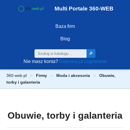
Multi Portale 360-WEB
Baza firm
Blog
🔎
Nie masz konta?
Rejestracja
Logowanie
360-web.pl
Firmy
Moda i akcesoria
Obuwie,
torby i galanteria
Obuwie, torby i galanteria