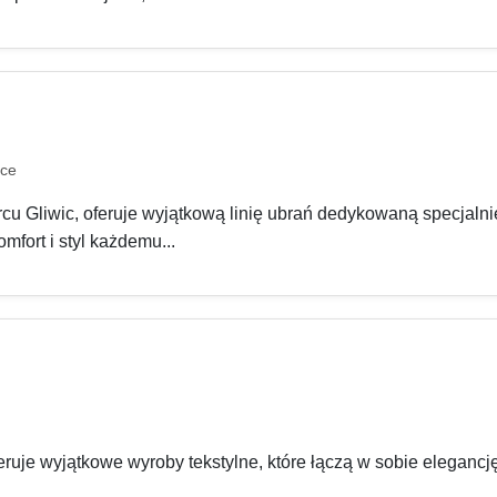
ice
u Gliwic, oferuje wyjątkową linię ubrań dedykowaną specjalnie 
mfort i styl każdemu...
uje wyjątkowe wyroby tekstylne, które łączą w sobie elegancję