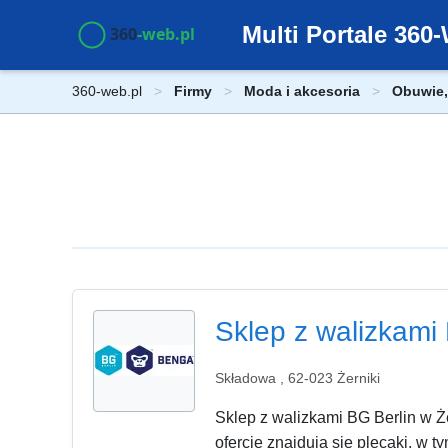
Multi Portale 36
360-web.pl
Firmy
Moda i akcesoria
Obuwie, 
Sklep z walizkami
Składowa , 62-023 Żerniki
Sklep z walizkami BG Berlin w Że
ofercie znajdują się plecaki, w ty