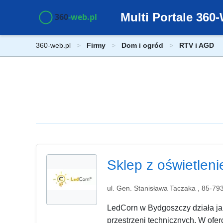
Multi Portale 36
360-web.pl
Firmy
Dom i ogród
RTV i AGD
Sklep z oświetlen
ul. Gen. Stanisława Taczaka , 85-7
LedCorn w Bydgoszczy działa jak
przestrzeni technicznych. W ofer