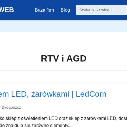
0-WEB
Baza firm
Blog
RTV i AGD
iem LED, żarówkami | LedCorn
93 Bydgoszcz
o sklep z oświetleniem LED oraz sklep z żarówkami LED, dosta
cie znajdują się zarówno elementy...