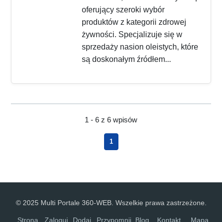
oferujący szeroki wybór
produktów z kategorii zdrowej
żywności. Specjalizuje się w
sprzedaży nasion oleistych, które
są doskonałym źródłem...
1 - 6 z 6 wpisów
1
© 2025 Multi Portale 360-WEB. Wszelkie prawa zastrzeżone.
Strona
Zaloguj
Dodaj
Przypomnij
Blog
Kontakt
Mapa