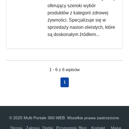
oferujący szeroki wybór
produktów z kategorii zdrowej
żywności. Specjalizuje się w
sprzedaży nasion oleistych, które
są doskonałym źródłem...
1 - 6 z 6 wpisów
1
© 2025 Multi Portale 360-WEB. Wszelkie prawa zastrzeżone.
Strona
Zaloguj
Dodaj
Przypomnij
Blog
Kontakt
Mapa