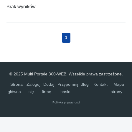
Brak wyników
1
© 2025 Multi Portale 360-WEB. Wszelkie prawa zastrzeżone.
Strona
Zaloguj
Dodaj
Przypomnij
Blog
Kontakt
Mapa
główna
się
firmę
hasło
strony
Polityka prywatności