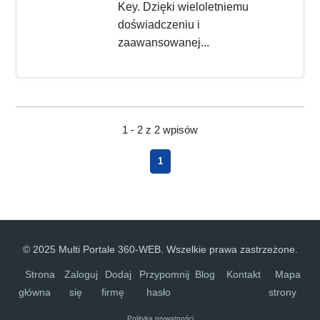
Key. Dzięki wieloletniemu
doświadczeniu i
zaawansowanej...
1 - 2 z 2 wpisów
1
© 2025 Multi Portale 360-WEB. Wszelkie prawa zastrzeżone.
Strona
Zaloguj
Dodaj
Przypomnij
Blog
Kontakt
Mapa
główna
się
firmę
hasło
strony
Polityka prywatności