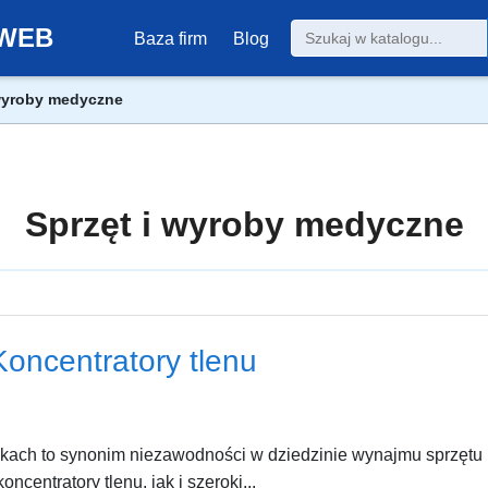
0-WEB
Baza firm
Blog
 wyroby medyczne
Sprzęt i wyroby medyczne
Koncentratory tlenu
kach to synonim niezawodności w dziedzinie wynajmu sprzętu 
entratory tlenu, jak i szeroki...