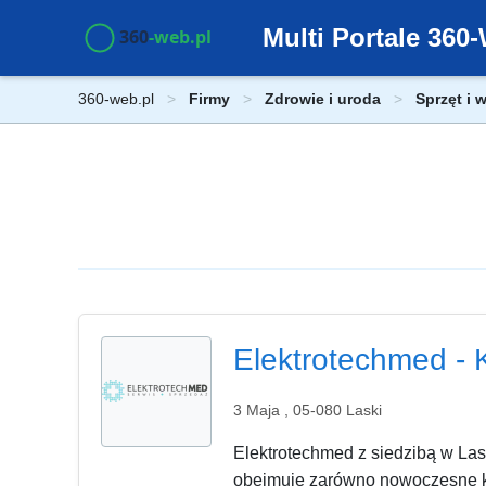
Multi Portale 36
360-web.pl
Firmy
Zdrowie i uroda
Sprzęt i
Elektrotechmed - 
3 Maja , 05-080 Laski
Elektrotechmed z siedzibą w Las
obejmuje zarówno nowoczesne konc