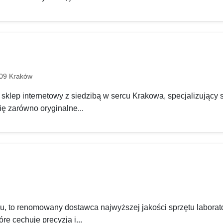
509 Kraków
lep internetowy z siedzibą w sercu Krakowa, specjalizujący 
ię zarówno oryginalne...
u, to renomowany dostawca najwyższej jakości sprzętu labora
re cechuje precyzja i...