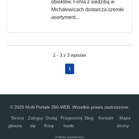
obiektów. Firma z siedzibą w
Michałowicach dostarcza szeroki
asortyment...
1 - 3 z 3 wpisów
1
© 2025 Multi Portale 360-WEB. Wszelkie prawa zastrzeżone.
Strona
Zaloguj
Dodaj
Przypomnij
Blog
Kontakt
Mapa
główna
się
firmę
hasło
strony
Polityka prywatności