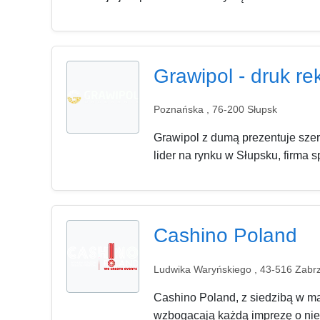
Grawipol - druk r
Poznańska , 76-200 Słupsk
Grawipol z dumą prezentuje szer
lider na rynku w Słupsku, firma sp
Cashino Poland
Ludwika Waryńskiego , 43-516 Zabr
Cashino Poland, z siedzibą w ma
wzbogacają każdą imprezę o nie