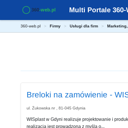
Multi Portale 36
360-web.pl
Firmy
Usługi dla firm
Marketing,
Breloki na zamówienie - WI
ul. Żukowska nr , 81-045 Gdynia
WISplast w Gdyni realizuje projektowanie i produ
realizacja jest prowadzona z myślą o...