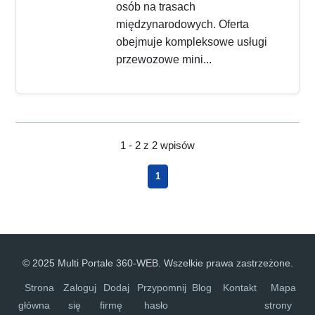
osób na trasach
międzynarodowych. Oferta
obejmuje kompleksowe usługi
przewozowe mini...
1 - 2 z 2 wpisów
1
© 2025 Multi Portale 360-WEB. Wszelkie prawa zastrzeżone.
Strona
Zaloguj
Dodaj
Przypomnij
Blog
Kontakt
Mapa
główna
się
firmę
hasło
strony