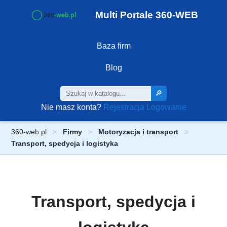
Multi Portale 360-WEB
Baza firm
Blog
🔎
Nie masz konta?
Rejestracja
Logowanie
360-web.pl
Firmy
Motoryzacja i transport
Transport, spedycja i logistyka
Transport, spedycja i