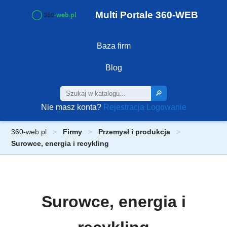
Multi Portale 360-WEB
Baza firm
Blog
🔎
Nie masz konta?
Rejestracja
Logowanie
360-web.pl
Firmy
Przemysł i produkcja
Surowce, energia i recykling
Surowce, energia i