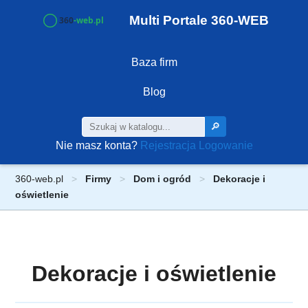
Multi Portale 360-WEB
Baza firm
Blog
🔎
Nie masz konta?
Rejestracja
Logowanie
360-web.pl
Firmy
Dom i ogród
Dekoracje i
oświetlenie
Dekoracje i oświetlenie