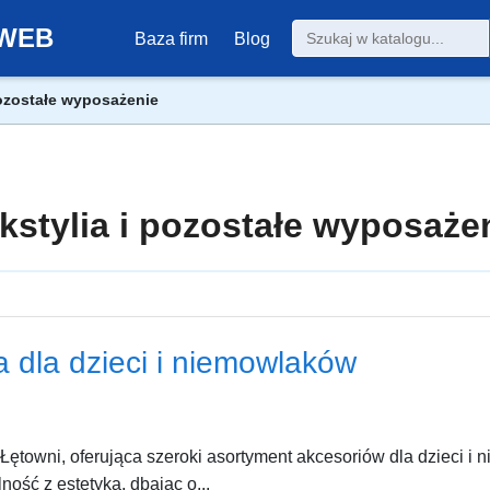
0-WEB
Baza firm
Blog
pozostałe wyposażenie
kstylia i pozostałe wyposaże
a dla dzieci i niemowlaków
towni, oferująca szeroki asortyment akcesoriów dla dzieci i 
ność z estetyką, dbając o...