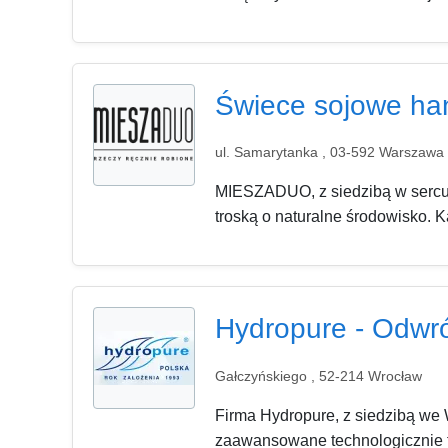
Świece sojowe ha
ul. Samarytanka , 03-592 Warszawa
MIESZADUO, z siedzibą w sercu W
troską o naturalne środowisko. 
Hydropure - Odw
Gałczyńskiego , 52-214 Wrocław
Firma Hydropure, z siedzibą we
zaawansowane technologicznie fi