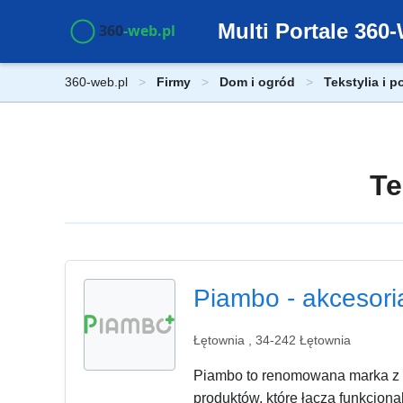
Multi Portale 36
360-web.pl
Firmy
Dom i ogród
Tekstylia i 
Te
Piambo - akcesori
Łętownia , 34-242 Łętownia
Piambo to renomowana marka z Łę
produktów, które łączą funkcjonal