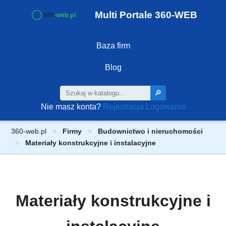
Multi Portale 360-WEB
Baza firm
Blog
🔎
Nie masz konta?
Rejestracja
Logowanie
360-web.pl
Firmy
Budownictwo i nieruchomości
Materiały konstrukcyjne i instalacyjne
Materiały konstrukcyjne i