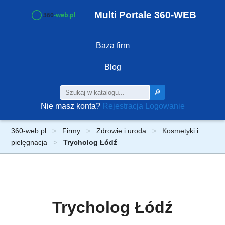
Multi Portale 360-WEB
Baza firm
Blog
🔎
Nie masz konta?
Rejestracja
Logowanie
360-web.pl
Firmy
Zdrowie i uroda
Kosmetyki i
pielęgnacja
Trycholog Łódź
Trycholog Łódź