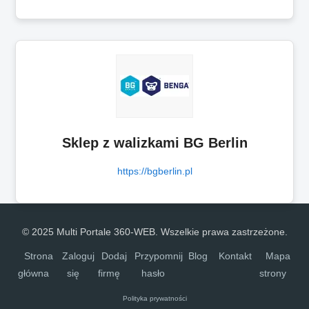
Sklep z walizkami BG Berlin
https://bgberlin.pl
© 2025 Multi Portale 360-WEB. Wszelkie prawa zastrzeżone.
Strona
Zaloguj
Dodaj
Przypomnij
Blog
Kontakt
Mapa
główna
się
firmę
hasło
strony
Polityka prywatności