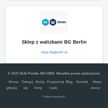
Sklep z walizkami BG Berlin
https://bgberlin.pl
© 2025 Multi Portale 360-WEB. Wszelkie prawa zastrzeżone.
Strona
Zaloguj
Dodaj
Przypomnij
Blog
Kontakt
Mapa
główna
się
firmę
hasło
strony
Polityka prywatności