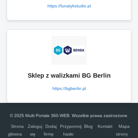
https://lunatykstudio.pl
Sklep z walizkami BG Berlin
https://bgberlin.pl
© 2025 Multi Portale 360-WEB. Wszelkie prawa zastrzeżone.
Strona
Zaloguj
Dodaj
Przypomnij
Blog
Kontakt
Mapa
główna
się
firmę
hasło
strony