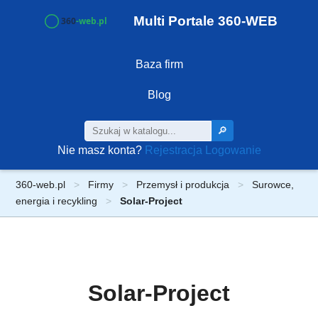
Multi Portale 360-WEB
Baza firm
Blog
🔎
Nie masz konta?
Rejestracja
Logowanie
360-web.pl
Firmy
Przemysł i produkcja
Surowce,
energia i recykling
Solar-Project
Solar-Project