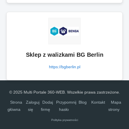
Sklep z walizkami BG Berlin
https://bgberlin.pl
© 2025 Multi Portale 360-WEB. Wszelkie prawa zastrzeżone.
Strona
Zaloguj
Dodaj
Przypomnij
Blog
Kontakt
Mapa
główna
się
firmę
hasło
strony
Polityka prywatności