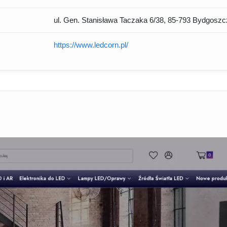
ul. Gen. Stanisława Taczaka 6/38, 85-793 Bydgosz
https://www.ledcorn.pl/