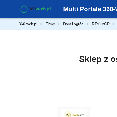
Multi Portale 36
360-web.pl
Firmy
Dom i ogród
RTV i AGD
Sklep z 