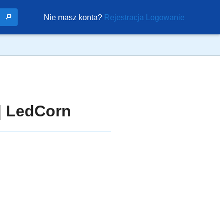
🔎
Nie masz konta?
Rejestracja
Logowanie
| LedCorn