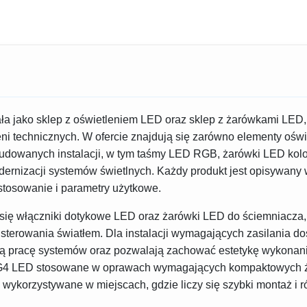
a jako sklep z oświetleniem LED oraz sklep z żarówkami LED,
eni technicznych. W ofercie znajdują się zarówno elementy oświ
zbudowanych instalacji, w tym taśmy LED RGB, żarówki LED kol
rnizacji systemów świetlnych. Każdy produkt jest opisywany
stosowanie i parametry użytkowe.
się włączniki dotykowe LED oraz żarówki LED do ściemniacza
 sterowania światłem. Dla instalacji wymagających zasilania d
lną pracę systemów oraz pozwalają zachować estetykę wykona
 G4 LED stosowane w oprawach wymagających kompaktowych źró
ykorzystywane w miejscach, gdzie liczy się szybki montaż i 