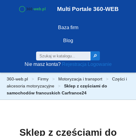
Multi Portale 360-WEB
Baza firm
Blog
🔎
Nie masz konta?
Rejestracja
Logowanie
360-web.pl
Firmy
Motoryzacja i transport
Części i
akcesoria motoryzacyjne
Sklep z częściami do
samochodów francuskich Carfrance24
Sklep z częściami do