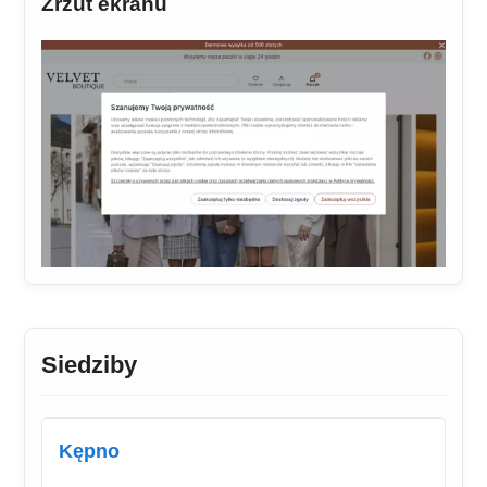
Zrzut ekranu
Siedziby
Kępno