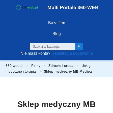
Multi Portale 360-WEB
Baza firm
Blog
🔎
Nie masz konta?
Rejestracja
Logowanie
360-web.pl
Firmy
Zdrowie i uroda
Usługi
medyczne i terapia
Sklep medyczny MB Medica
Sklep medyczny MB