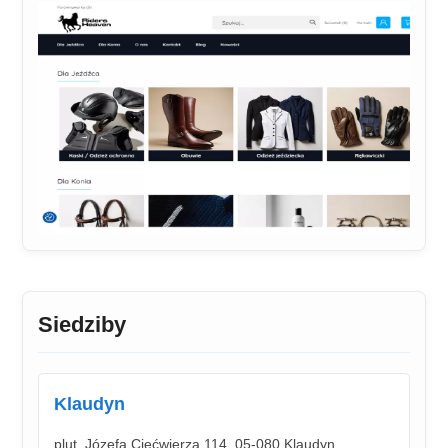
Siedziby
Klaudyn
plut. Józefa Ciećwierza 114, 05-080 Klaudyn,