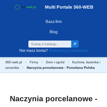
Multi Portale 360-WEB
Baza firm
Blog
🔎
Nie masz konta?
Rejestracja
Logowanie
360-web.pl
Firmy
Dom i ogród
Kuchnia, łazienka i
ceramika
Naczynia porcelanowe - Porcelana Polska
Naczynia porcelanowe -