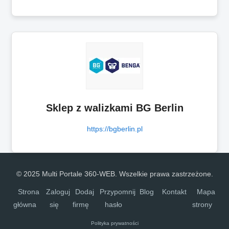
Sklep z walizkami BG Berlin
https://bgberlin.pl
© 2025 Multi Portale 360-WEB. Wszelkie prawa zastrzeżone.
Strona
Zaloguj
Dodaj
Przypomnij
Blog
Kontakt
Mapa
główna
się
firmę
hasło
strony
Polityka prywatności