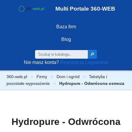
Multi Portale 360-WEB
Baza firm
Blog
🔎
Nie masz konta?
Rejestracja
Logowanie
360-web.pl
Firmy
Dom i ogród
Tekstylia i
pozostałe wyposażenie
Hydropure - Odwrócona osmoza
Hydropure - Odwrócona