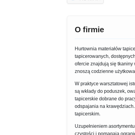
O firmie
Hurtownia materiałów tapice
tapicerowanych, dostępnych 
ofercie znajdują się tkaniny
znoszą codzienne użytkowani
W praktyce warsztatowej ist
są wkłady do poduszek, owat
tapicerskie dobrane do prac
odspajania na krawędziach.
tapicerskim.
Uzupełnieniem asortymentu 
czystości i pomagają ogran