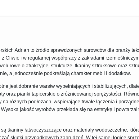
rskich Adrian to źródło sprawdzonych surowców dla branży teks
z Gliwic i w regularnej współpracy z zakładami rzemieślniczy
 welurowe o atrakcyjnej strukturze, tkaniny sztruksowe oraz sztru
e, a jednocześnie podkreślają charakter mebli i dodatków.
otne jest dobranie warstw wypełniających i stabilizujących, dl
y oraz pianki tapicerskie o zróżnicowanej sprężystości. Równo
y na różnych podłożach, wspierające trwałe łączenia i porządn
 Wysoka jakość wyrobów przekłada się na estetykę i powtarzal
są tkaniny łatwoczyszczące oraz materiały wodoszczelne, które
iczać skutki przypadkowych zabrudzeń. W tej samej logice sprz