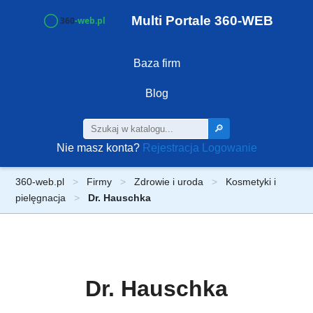
Multi Portale 360-WEB
Baza firm
Blog
🔎
Nie masz konta?
Rejestracja
Logowanie
360-web.pl
Firmy
Zdrowie i uroda
Kosmetyki i
pielęgnacja
Dr. Hauschka
Dr. Hauschka