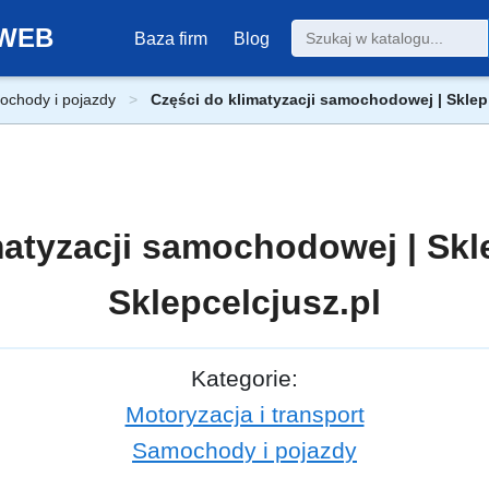
0-WEB
Baza firm
Blog
chody i pojazdy
Części do klimatyzacji samochodowej | Sklep
matyzacji samochodowej | Skl
Sklepcelcjusz.pl
Kategorie:
Motoryzacja i transport
Samochody i pojazdy