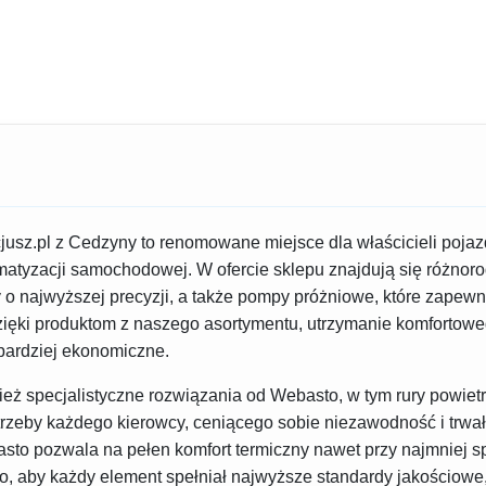
jusz.pl z Cedzyny to renomowane miejsce dla właścicieli pojaz
matyzacji samochodowej. W ofercie sklepu znajdują się różnoro
 najwyższej precyzji, a także pompy próżniowe, które zapewni
zięki produktom z naszego asortymentu, utrzymanie komfortow
 bardziej ekonomiczne.
ież specjalistyczne rozwiązania od Webasto, w tym rury powiet
trzeby każdego kierowcy, ceniącego sobie niezawodność i trwa
to pozwala na pełen komfort termiczny nawet przy najmniej s
, aby każdy element spełniał najwyższe standardy jakościowe,