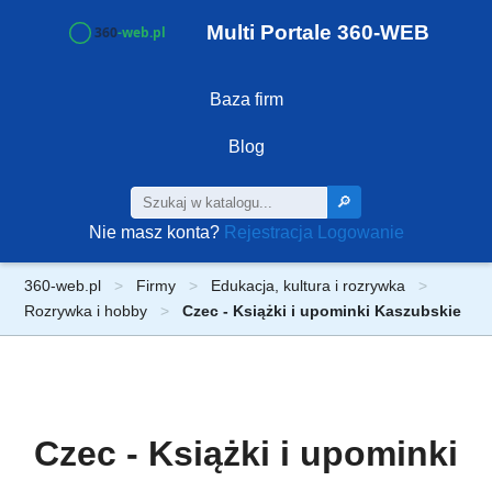
Multi Portale 360-WEB
Baza firm
Blog
🔎
Nie masz konta?
Rejestracja
Logowanie
360-web.pl
Firmy
Edukacja, kultura i rozrywka
Rozrywka i hobby
Czec - Książki i upominki Kaszubskie
Czec - Książki i upominki