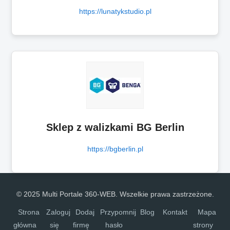
https://lunatykstudio.pl
Sklep z walizkami BG Berlin
https://bgberlin.pl
© 2025 Multi Portale 360-WEB. Wszelkie prawa zastrzeżone.
Strona
Zaloguj
Dodaj
Przypomnij
Blog
Kontakt
Mapa
główna
się
firmę
hasło
strony