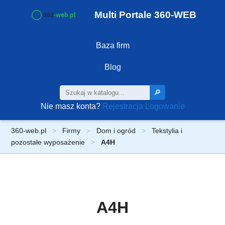
Multi Portale 360-WEB
Baza firm
Blog
🔎
Nie masz konta?
Rejestracja
Logowanie
360-web.pl
Firmy
Dom i ogród
Tekstylia i
pozostałe wyposażenie
A4H
A4H