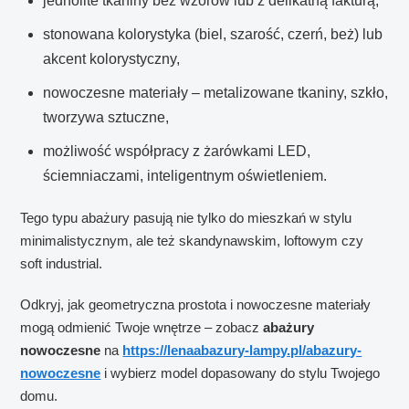
jednolite tkaniny bez wzorów lub z delikatną fakturą,
stonowana kolorystyka (biel, szarość, czerń, beż) lub
akcent kolorystyczny,
nowoczesne materiały – metalizowane tkaniny, szkło,
tworzywa sztuczne,
możliwość współpracy z żarówkami LED,
ściemniaczami, inteligentnym oświetleniem.
Tego typu abażury pasują nie tylko do mieszkań w stylu
minimalistycznym, ale też skandynawskim, loftowym czy
soft industrial.
Odkryj, jak geometryczna prostota i nowoczesne materiały
mogą odmienić Twoje wnętrze – zobacz
abażury
nowoczesne
na
https://lenaabazury-lampy.pl/abazury-
nowoczesne
i wybierz model dopasowany do stylu Twojego
domu.