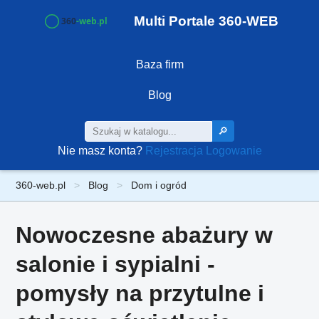
Multi Portale 360-WEB
Baza firm
Blog
🔎
Nie masz konta?
Rejestracja
Logowanie
360-web.pl
Blog
Dom i ogród
Nowoczesne abażury w
salonie i sypialni -
pomysły na przytulne i