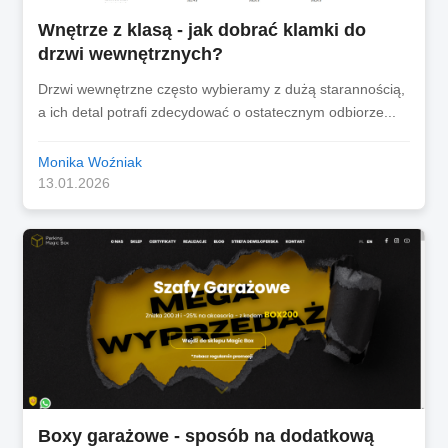
Wnętrze z klasą - jak dobrać klamki do
drzwi wewnętrznych?
Drzwi wewnętrzne często wybieramy z dużą starannością,
a ich detal potrafi zdecydować o ostatecznym odbiorze...
Monika Woźniak
13.01.2026
Boxy garażowe - sposób na dodatkową