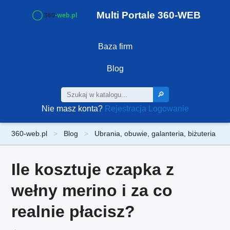
Multi Portale 360-WEB
Baza firm
Blog
🔎
Nie masz konta?
Rejestracja
Logowanie
360-web.pl
Blog
Ubrania, obuwie, galanteria, biżuteria
Ile kosztuje czapka z
wełny merino i za co
realnie płacisz?