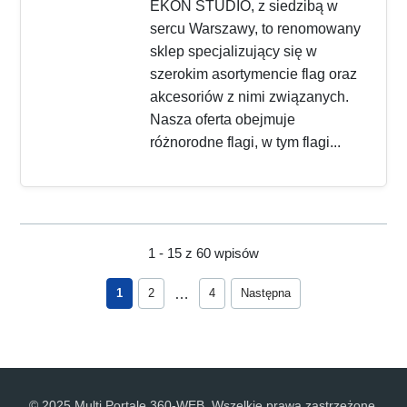
EKON STUDIO, z siedzibą w
sercu Warszawy, to renomowany
sklep specjalizujący się w
szerokim asortymencie flag oraz
akcesoriów z nimi związanych.
Nasza oferta obejmuje
różnorodne flagi, w tym flagi...
1 - 15 z 60 wpisów
…
1
2
4
Następna
© 2025 Multi Portale 360-WEB. Wszelkie prawa zastrzeżone.