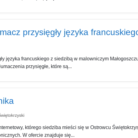
acz przysięgły języka francuskieg
 języka francuskiego z siedzibą w malowniczym Małogoszczu
maczenia przysięgłe, które są...
nika
więtokrzyski
ternetowy, którego siedziba mieści się w Ostrowcu Świętokrzys
icznych. W ofercie znajduje się...