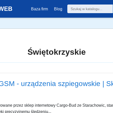
0-WEB
Baza firm
Blog
Świętokrzyskie
GSM - urządzenia szpiegowskie | S
rowane przez sklep internetowy Cargo-Bud ze Starachowic, 
ki precyzyjnemu śledzeniu...