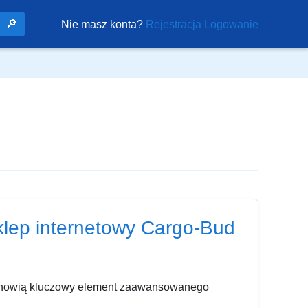
🔎
Nie masz konta?
Rejestracja
Logowanie
klep internetowy Cargo-Bud
stanowią kluczowy element zaawansowanego